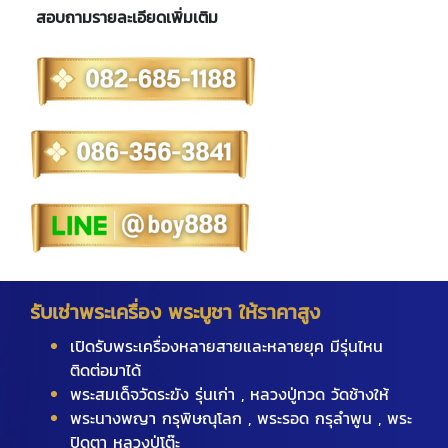
สอบถามรายละเอียดเพิ่มเติม
รับเช่าพระเครื่อง พระบูชา ให้ราคาสูง
เปิดรับพระเครื่องหลายสายและหลายยุค มีรุ่นไหน
ติดต่อมาได้
พระสมเด็จวัดระฆัง รุ่นเก่า , หลวงปู่ทวด วัดช้างให้
พระนางพญา กรุพิษณุโลก , พระรอด กรุลำพูน , พระ
ปิดตา หลวงปู่โต๊ะ